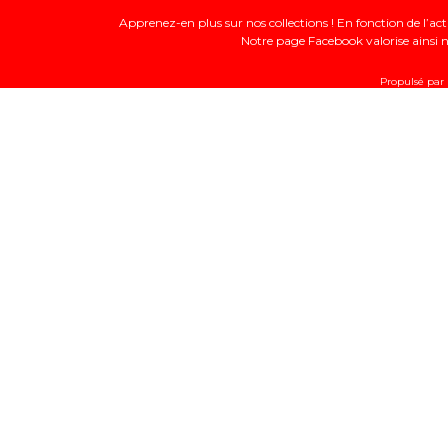
Apprenez-en plus sur nos collections ! En fonction de l’a
Notre page Facebook valorise ainsi no
Propulsé par I